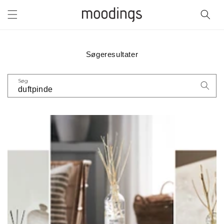
Gå til
indhold
Søgeresultater
Søg