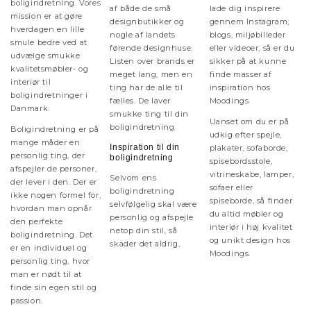
boligindretning. Vores
af både de små
lade dig inspirere
mission er at gøre
designbutikker og
gennem Instagram,
hverdagen en lille
nogle af landets
blogs, miljøbilleder
smule bedre ved at
førende designhuse.
eller videoer, så er du
udvælge smukke
Listen over brands er
sikker på at kunne
kvalitetsmøbler- og
meget lang, men en
finde masser af
interiør til
ting har de alle til
inspiration hos
boligindretninger i
fælles. De laver
Moodings.
Danmark.
smukke ting til din
Uanset om du er på
boligindretning.
Boligindretning er på
udkig efter spejle,
mange måder en
Inspiration til din
plakater, sofaborde,
personlig ting, der
boligindretning
spisebordsstole,
afspejler de personer,
vitrineskabe, lamper,
Selvom ens
der lever i den. Der er
sofaer eller
boligindretning
ikke nogen formel for,
spiseborde, så finder
selvfølgelig skal være
hvordan man opnår
du altid møbler og
personlig og afspejle
den perfekte
interiør i høj kvalitet
netop din stil, så
boligindretning. Det
og unikt design hos
skader det aldrig,
er en individuel og
Moodings.
personlig ting, hvor
man er nødt til at
finde sin egen stil og
passion.