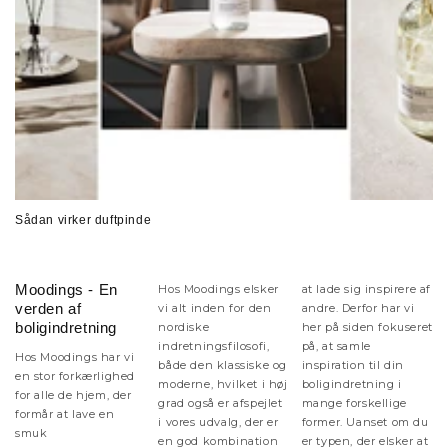
Sådan virker duftpinde
Moodings - En
Hos Moodings elsker
at lade sig inspirere af
verden af
vi alt inden for den
andre. Derfor har vi
boligindretning
nordiske
her på siden fokuseret
indretningsfilosofi,
på, at samle
Hos Moodings har vi
både den klassiske og
inspiration til din
en stor forkærlighed
moderne, hvilket i høj
boligindretning i
for alle de hjem, der
grad også er afspejlet
mange forskellige
formår at lave en
i vores udvalg, der er
former. Uanset om du
smuk
en god kombination
er typen, der elsker at