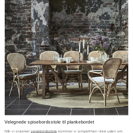
Velegnede spisebordsstole til plankebordet
Når vi snakker
spisebordsstole
kommer vi simpelthen ikke uden om