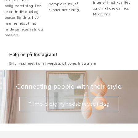
den perfekte
interiør i høj kvalitet
netop din stil, så
boligindretning. Det
og unikt design hos
skader det aldrig,
er en individuel og
Moodings.
personlig ting, hvor
man er nødt til at
finde sin egen stil og
passion.
Følg os på Instagram!
Bliv inspireret i din hverdag, på vores Instagram
Connecting people with their style
Tilmeld dig nyhedsbrevet i dag