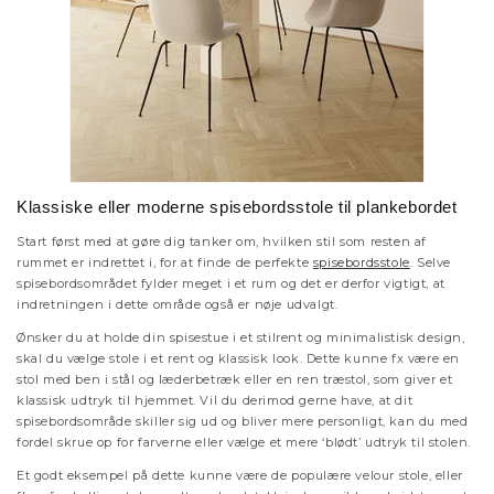
Klassiske eller moderne spisebordsstole til plankebordet
Start først med at gøre dig tanker om, hvilken stil som resten af
rummet er indrettet i, for at finde de perfekte
spisebordsstole
. Selve
spisebordsområdet fylder meget i et rum og det er derfor vigtigt, at
indretningen i dette område også er nøje udvalgt.
Ønsker du at holde din spisestue i et stilrent og minimalistisk design,
skal du vælge stole i et rent og klassisk look. Dette kunne fx være en
stol med ben i stål og læderbetræk eller en ren træstol, som giver et
klassisk udtryk til hjemmet. Vil du derimod gerne have, at dit
spisebordsområde skiller sig ud og bliver mere personligt, kan du med
fordel skrue op for farverne eller vælge et mere ‘blødt’ udtryk til stolen.
Et godt eksempel på dette kunne være de populære velour stole, eller