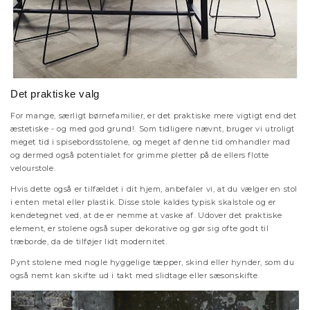
Det praktiske valg
For mange, særligt børnefamilier, er det praktiske mere vigtigt end det
æstetiske - og med god grund!. Som tidligere nævnt, bruger vi utroligt
meget tid i spisebordsstolene, og meget af denne tid omhandler mad
og dermed også potentialet for grimme pletter på de ellers flotte
velourstole.
Hvis dette også er tilfældet i dit hjem, anbefaler vi, at du vælger en stol
i enten metal eller plastik. Disse stole kaldes typisk skalstole og er
kendetegnet ved, at de er nemme at vaske af. Udover det praktiske
element, er stolene også super dekorative og gør sig ofte godt til
træborde, da de tilføjer lidt modernitet.
Pynt stolene med nogle hyggelige tæpper, skind eller hynder, som du
også nemt kan skifte ud i takt med slidtage eller sæsonskifte.