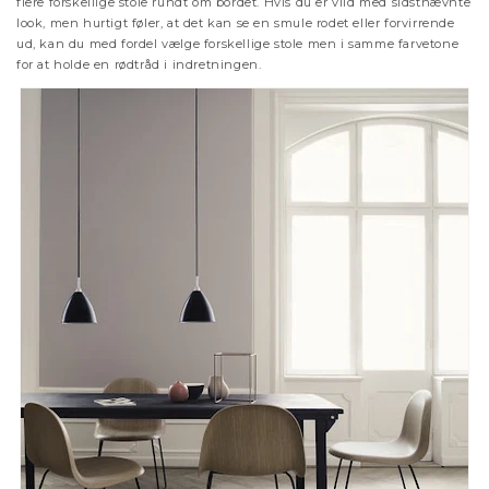
flere forskellige stole rundt om bordet. Hvis du er vild med sidstnævnte
look, men hurtigt føler, at det kan se en smule rodet eller forvirrende
ud, kan du med fordel vælge forskellige stole men i samme farvetone
for at holde en rødtråd i indretningen.