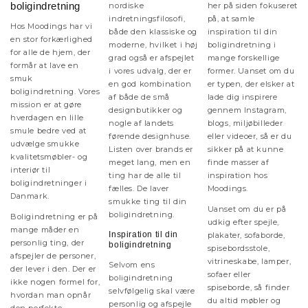
boligindretning
nordiske
her på siden fokuseret
indretningsfilosofi,
på, at samle
Hos Moodings har vi
både den klassiske og
inspiration til din
en stor forkærlighed
moderne, hvilket i høj
boligindretning i
for alle de hjem, der
grad også er afspejlet
mange forskellige
formår at lave en
i vores udvalg, der er
former. Uanset om du
smuk
en god kombination
er typen, der elsker at
boligindretning. Vores
af både de små
lade dig inspirere
mission er at gøre
designbutikker og
gennem Instagram,
hverdagen en lille
nogle af landets
blogs, miljøbilleder
smule bedre ved at
førende designhuse.
eller videoer, så er du
udvælge smukke
Listen over brands er
sikker på at kunne
kvalitetsmøbler- og
meget lang, men en
finde masser af
interiør til
ting har de alle til
inspiration hos
boligindretninger i
fælles. De laver
Moodings.
Danmark.
smukke ting til din
Uanset om du er på
boligindretning.
Boligindretning er på
udkig efter spejle,
mange måder en
Inspiration til din
plakater, sofaborde,
personlig ting, der
boligindretning
spisebordsstole,
afspejler de personer,
vitrineskabe, lamper,
Selvom ens
der lever i den. Der er
sofaer eller
boligindretning
ikke nogen formel for,
spiseborde, så finder
selvfølgelig skal være
hvordan man opnår
du altid møbler og
personlig og afspejle