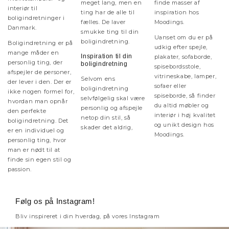
meget lang, men en
finde masser af
interiør til
ting har de alle til
inspiration hos
boligindretninger i
fælles. De laver
Moodings.
Danmark.
smukke ting til din
Uanset om du er på
boligindretning.
Boligindretning er på
udkig efter spejle,
mange måder en
Inspiration til din
plakater, sofaborde,
personlig ting, der
boligindretning
spisebordsstole,
afspejler de personer,
vitrineskabe, lamper,
Selvom ens
der lever i den. Der er
sofaer eller
boligindretning
ikke nogen formel for,
spiseborde, så finder
selvfølgelig skal være
hvordan man opnår
du altid møbler og
personlig og afspejle
den perfekte
interiør i høj kvalitet
netop din stil, så
boligindretning. Det
og unikt design hos
skader det aldrig,
er en individuel og
Moodings.
personlig ting, hvor
man er nødt til at
finde sin egen stil og
passion.
Følg os på Instagram!
Bliv inspireret i din hverdag, på vores Instagram