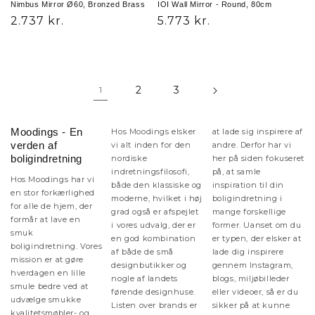
Nimbus Mirror Ø60, Bronzed Brass
IOI Wall Mirror - Round, 80cm
Normalpris
2.737 kr.
Normalpris
5.773 kr.
2
3
1
Moodings - En
Hos Moodings elsker
at lade sig inspirere af
verden af
vi alt inden for den
andre. Derfor har vi
boligindretning
nordiske
her på siden fokuseret
indretningsfilosofi,
på, at samle
Hos Moodings har vi
både den klassiske og
inspiration til din
en stor forkærlighed
moderne, hvilket i høj
boligindretning i
for alle de hjem, der
grad også er afspejlet
mange forskellige
formår at lave en
i vores udvalg, der er
former. Uanset om du
smuk
en god kombination
er typen, der elsker at
boligindretning. Vores
af både de små
lade dig inspirere
mission er at gøre
designbutikker og
gennem Instagram,
hverdagen en lille
nogle af landets
blogs, miljøbilleder
smule bedre ved at
førende designhuse.
eller videoer, så er du
udvælge smukke
Listen over brands er
sikker på at kunne
kvalitetsmøbler- og