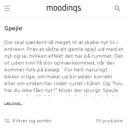
Gå til
indhold
K
Spejle
o
Der skal sjældent så meget til at skabe nyt liv i
l
entreen. Prøv at skifte dit gamle spejl ud med et
l
nyt og se, hvilken effekt det har på rummet. Det
e
vil uden tvivl få stor opmærksomhed, når der
k
kommer folk på besøg. For helt naturligt
t
kikker vi lige, om make-up’en sidder korrekt
i
eller om vinden har rodet rundt i håret. Og ”hov,
o
har du ikke fået nyt?” bliver der spurgt. Spejle
n
er i sig selv stilfulde, men du kan hurtigt skabe
Læs mere...
lidt varme i boligindretningen ved fx at sætte et
:
lille møbel med lidt pyntesager ved siden af. På
den måde skaber du en helhed og giver boligen
Filtrer og sortér
39 produkter
sjæl og dit personlige touch.