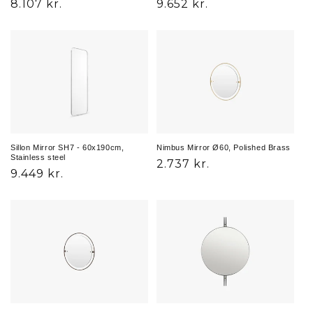
Normalpris
8.107 kr.
Normalpris
9.652 kr.
Sillon Mirror SH7 - 60x190cm,
Nimbus Mirror Ø60, Polished Brass
Stainless steel
Normalpris
2.737 kr.
Normalpris
9.449 kr.