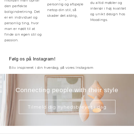
hvordan man opnår
du altid møbler og
personlig og afspejle
den perfekte
interiør i høj kvalitet
netop din stil, så
boligindretning. Det
og unikt design hos
skader det aldrig,
er en individuel og
Moodings.
personlig ting, hvor
man er nødt til at
finde sin egen stil og
passion.
Følg os på Instagram!
Bliv inspireret i din hverdag, på vores Instagram
Connecting people with their style
Tilmeld dig nyhedsbrevet i dag