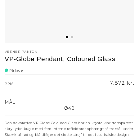
VERNER PANTON
VP-Globe Pendant, Coloured Glass
På lager
Normalpri
7.872 kr.
PRIS
MÅL
Ø40
Den dekorative VP Globe Coloured Glass har en krystalklar transparent
akryl ydre kugle med fem interne reflektorer ophængt af tre stålkæder.
Stænk af rød og blå tilføjer det sidste strejf til det futuristiske design