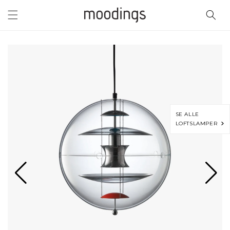
Gå til
indhold
SE ALLE
LOFTSLAMPER