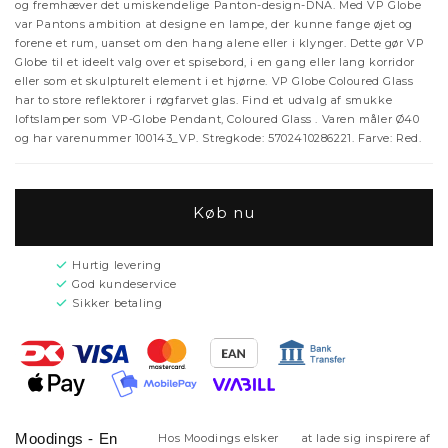
og fremhæver det umiskendelige Panton-design-DNA. Med VP Globe
var Pantons ambition at designe en lampe, der kunne fange øjet og
forene et rum, uanset om den hang alene eller i klynger. Dette gør VP
Globe til et ideelt valg over et spisebord, i en gang eller lang korridor
eller som et skulpturelt element i et hjørne. VP Globe Coloured Glass
har to store reflektorer i røgfarvet glas. Find et udvalg af smukke
loftslamper som VP-Globe Pendant, Coloured Glass . Varen måler Ø40
og har varenummer 100143_VP. Stregkode: 5702410286221. Farve: Red.
Køb nu
Hurtig levering
God kundeservice
Sikker betaling
Moodings - En
Hos Moodings elsker
at lade sig inspirere af