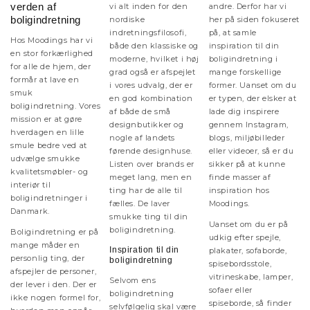
verden af
vi alt inden for den
andre. Derfor har vi
boligindretning
nordiske
her på siden fokuseret
indretningsfilosofi,
på, at samle
Hos Moodings har vi
både den klassiske og
inspiration til din
en stor forkærlighed
moderne, hvilket i høj
boligindretning i
for alle de hjem, der
grad også er afspejlet
mange forskellige
formår at lave en
i vores udvalg, der er
former. Uanset om du
smuk
en god kombination
er typen, der elsker at
boligindretning. Vores
af både de små
lade dig inspirere
mission er at gøre
designbutikker og
gennem Instagram,
hverdagen en lille
nogle af landets
blogs, miljøbilleder
smule bedre ved at
førende designhuse.
eller videoer, så er du
udvælge smukke
Listen over brands er
sikker på at kunne
kvalitetsmøbler- og
meget lang, men en
finde masser af
interiør til
ting har de alle til
inspiration hos
boligindretninger i
fælles. De laver
Moodings.
Danmark.
smukke ting til din
Uanset om du er på
boligindretning.
Boligindretning er på
udkig efter spejle,
mange måder en
Inspiration til din
plakater, sofaborde,
personlig ting, der
boligindretning
spisebordsstole,
afspejler de personer,
vitrineskabe, lamper,
Selvom ens
der lever i den. Der er
sofaer eller
boligindretning
ikke nogen formel for,
spiseborde, så finder
selvfølgelig skal være