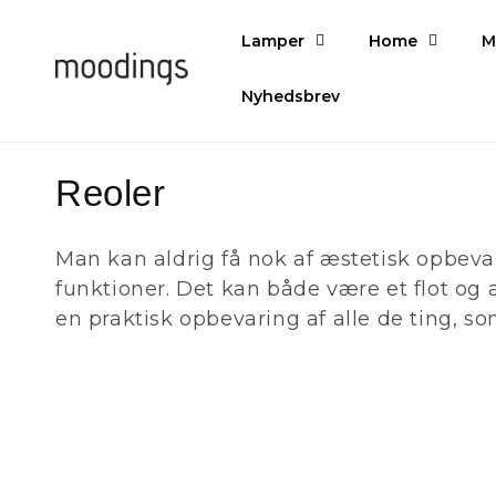
Gå til
indhold
Lamper
Home
M
Nyhedsbrev
K
Reoler
o
Man kan aldrig få nok af æstetisk opbeva
l
funktioner. Det kan både være et flot og
en praktisk opbevaring af alle de ting, s
l
e
k
t