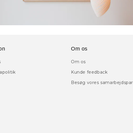
on
Om os
s
Om os
politik
Kunde feedback
Besøg vores samarbejdspar