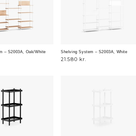
em – S2003A, Oak/White
Shelving System – S2003A, White
Normalpris
21.580 kr.