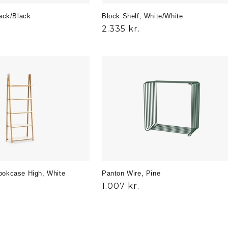
lack/Black
Block Shelf, White/White
s
Udsalgspris
2.335 kr.
ookcase High, White
Panton Wire, Pine
Normalpris
1.007 kr.