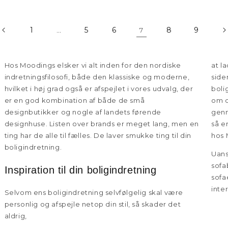
1
5
6
8
9
…
7
Hos Moodings elsker vi alt inden for den nordiske
at l
indretningsfilosofi, både den klassiske og moderne,
side
hvilket i høj grad også er afspejlet i vores udvalg, der
boli
er en god kombination af både de små
om d
designbutikker og nogle af landets førende
genn
designhuse. Listen over brands er meget lang, men en
så e
ting har de alle til fælles. De laver smukke ting til din
hos 
boligindretning.
Uans
sofa
Inspiration til din boligindretning
sofa
inte
Selvom ens boligindretning selvfølgelig skal være
personlig og afspejle netop din stil, så skader det
aldrig,