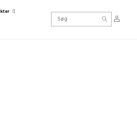
kter
Log
Søg
ind