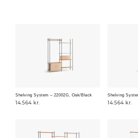
i
o
n
:
Shelving System – 22002G, Oak/Black
Shelving Syst
Normalpris
14.564 kr.
Normalpris
14.564 kr.