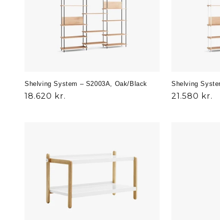
Shelving System – S2003A, Oak/Black
Shelving Syst
Normalpris
18.620 kr.
Normalpris
21.580 kr.