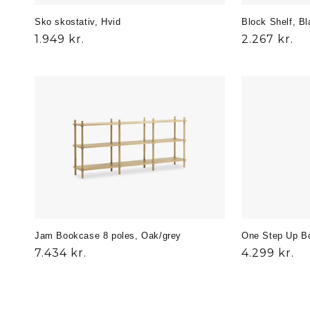
Sko skostativ, Hvid
Block Shelf, B
Normalpris
1.949 kr.
Udsalgspri
2.267 kr.
Jam Bookcase 8 poles, Oak/grey
One Step Up B
Normalpris
7.434 kr.
Normalpris
4.299 kr.