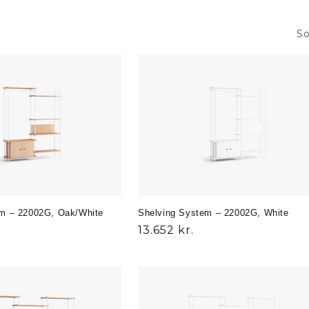
So
em – 22002G, Oak/White
Shelving System – 22002G, White
Normalpris
13.652 kr.