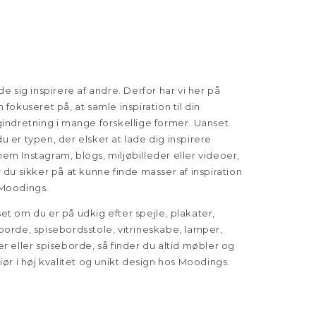
ade sig inspirere af andre. Derfor har vi her på
n fokuseret på, at samle inspiration til din
gindretning i mange forskellige former. Uanset
u er typen, der elsker at lade dig inspirere
em Instagram, blogs, miljøbilleder eller videoer,
r du sikker på at kunne finde masser af inspiration
Moodings.
et om du er på udkig efter spejle, plakater,
borde, spisebordsstole, vitrineskabe, lamper,
er eller spiseborde, så finder du altid møbler og
riør i høj kvalitet og unikt design hos Moodings.