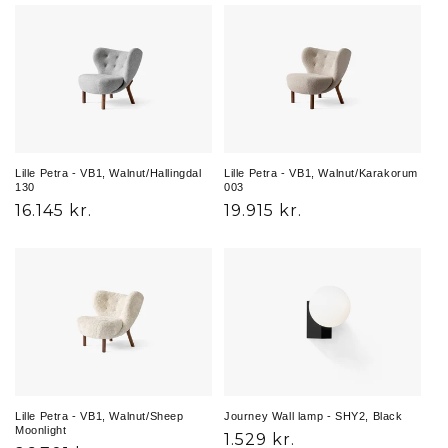
Lille Petra - VB1, Walnut/Hallingdal
Lille Petra - VB1, Walnut/Karakorum
130
003
Normalpris
16.145 kr.
Normalpris
19.915 kr.
Lille Petra - VB1, Walnut/Sheep
Journey Wall lamp - SHY2, Black
Moonlight
Normalpris
1.529 kr.