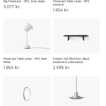
Big Flowerpot - VP2, Grey beige
Flowerpot Table Lamp - VP3,
mustard
Normalpris
3.017 kr.
Normalpris
1.654 kr.
Flowerpot Table Lamp - VP3, Matt
Column JA2 80x25cm, Black
White
anodized & solid walnut
Normalpris
1.654 kr.
Normalpris
2.595 kr.