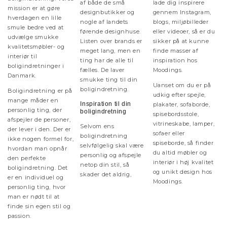
af både de små
lade dig inspirere
mission er at gøre
designbutikker og
gennem Instagram,
hverdagen en lille
nogle af landets
blogs, miljøbilleder
smule bedre ved at
førende designhuse.
eller videoer, så er du
udvælge smukke
Listen over brands er
sikker på at kunne
kvalitetsmøbler- og
meget lang, men en
finde masser af
interiør til
ting har de alle til
inspiration hos
boligindretninger i
fælles. De laver
Moodings.
Danmark.
smukke ting til din
Uanset om du er på
boligindretning.
Boligindretning er på
udkig efter spejle,
mange måder en
Inspiration til din
plakater, sofaborde,
personlig ting, der
boligindretning
spisebordsstole,
afspejler de personer,
vitrineskabe, lamper,
Selvom ens
der lever i den. Der er
sofaer eller
boligindretning
ikke nogen formel for,
spiseborde, så finder
selvfølgelig skal være
hvordan man opnår
du altid møbler og
personlig og afspejle
den perfekte
interiør i høj kvalitet
netop din stil, så
boligindretning. Det
og unikt design hos
skader det aldrig,
er en individuel og
Moodings.
personlig ting, hvor
man er nødt til at
finde sin egen stil og
passion.