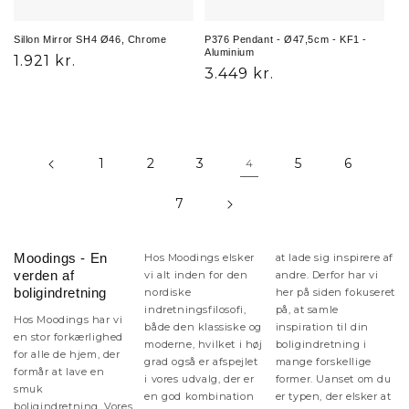
Sillon Mirror SH4 Ø46, Chrome
P376 Pendant - Ø47,5cm - KF1 -
Aluminium
Normalpris
1.921 kr.
Normalpris
3.449 kr.
1
2
3
5
6
4
7
Moodings - En
Hos Moodings elsker
at lade sig inspirere af
verden af
vi alt inden for den
andre. Derfor har vi
boligindretning
nordiske
her på siden fokuseret
indretningsfilosofi,
på, at samle
Hos Moodings har vi
både den klassiske og
inspiration til din
en stor forkærlighed
moderne, hvilket i høj
boligindretning i
for alle de hjem, der
grad også er afspejlet
mange forskellige
formår at lave en
i vores udvalg, der er
former. Uanset om du
smuk
en god kombination
er typen, der elsker at
boligindretning. Vores