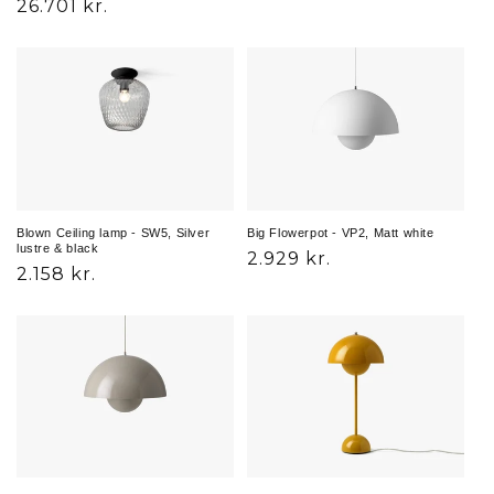
Normalpris
26.701 kr.
Blown Ceiling lamp - SW5, Silver
Big Flowerpot - VP2, Matt white
lustre & black
Normalpris
2.929 kr.
Normalpris
2.158 kr.