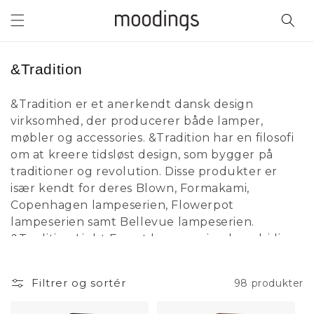
Gå til
indhold
K
&Tradition
o
&Tradition er et anerkendt dansk design
l
virksomhed, der producerer både lamper,
l
møbler og accessories. &Tradition har en filosofi
e
om at kreere tidsløst design, som bygger på
k
traditioner og revolution. Disse produkter er
t
især kendt for deres Blown, Formakami,
i
Copenhagen lampeserien, Flowerpot
o
lampeserien samt Bellevue lampeserien.
n
&Tradition Light Forest lampeserien har alsidige
væg- og loftlamper
:
Filtrer og sortér
98 produkter