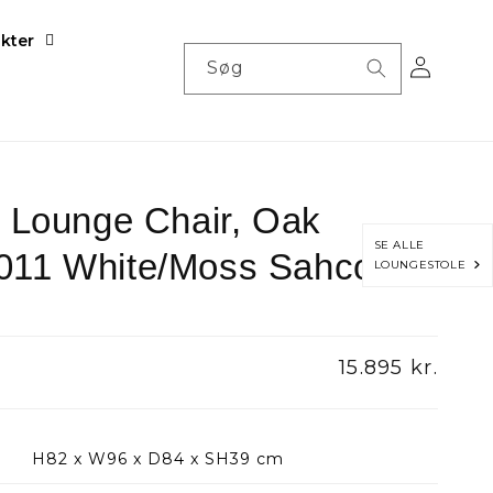
kter
Log
Søg
ind
a Lounge Chair, Oak
SE ALLE
011 White/Moss Sahco
LOUNGESTOLE
Normalpris
15.895 kr.
H82 x W96 x D84 x SH39 cm