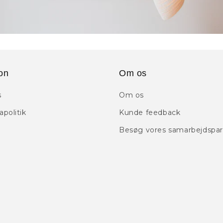
on
Om os
s
Om os
politik
Kunde feedback
Besøg vores samarbejdspar