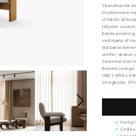
Skandinavisk de
modernisme mød
til MENU af And
tilbyder uovert
bløde polstring.
ved hjælp af tr
stødabsorberen
stoffer, skaber 
Skammel kan ti
Brasilia Lounge
H82 x W96 x D
Stregkode: 5709
Hurtig 
God ku