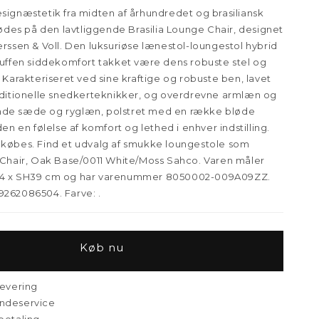
signæstetik fra midten af århundredet og brasiliansk
es på den lavtliggende Brasilia Lounge Chair, designet
erssen & Voll. Den luksuriøse lænestol-loungestol hybrid
ruffen siddekomfort takket være dens robuste stel og
 Karakteriseret ved sine kraftige og robuste ben, lavet
aditionelle snedkerteknikker, og overdrevne armlæn og
de sæde og ryglæn, polstret med en række bløde
den en følelse af komfort og lethed i enhver indstilling.
lkøbes. Find et udvalg af smukke loungestole som
 Chair, Oak Base/0011 White/Moss Sahco. Varen måler
84 x SH39 cm og har varenummer 8050002-009A09ZZ.
262086504. Farve: .
Køb nu
levering
ndeservice