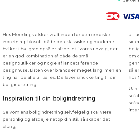
Sikker 
Hos Moodings elsker vi alt inden for den nordiske
at l
indretningsfilosofi, både den klassiske og moderne,
side
hvilket i høj grad også er afspejlet i vores udvalg, der
boli
er en god kombination af både de små
om d
designbutikker og nogle af landets førende
genn
designhuse. Listen over brands er meget lang, men en
så e
ting har de alle til fælles. De laver smukke ting til din
hos 
boligindretning.
Uans
sofa
Inspiration til din boligindretning
sofa
inte
Selvom ens boligindretning selvfølgelig skal være
personlig og afspejle netop din stil, så skader det
aldrig,