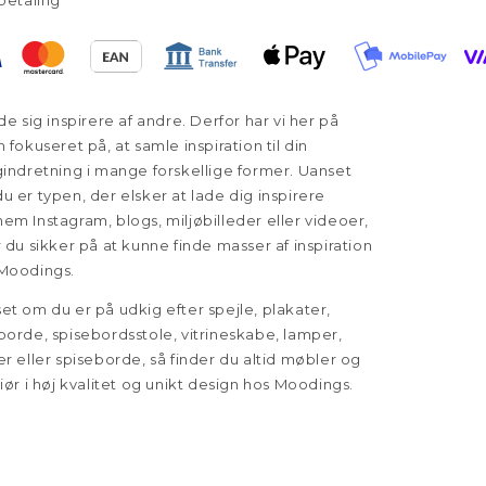
betaling
ade sig inspirere af andre. Derfor har vi her på
n fokuseret på, at samle inspiration til din
gindretning i mange forskellige former. Uanset
u er typen, der elsker at lade dig inspirere
em Instagram, blogs, miljøbilleder eller videoer,
r du sikker på at kunne finde masser af inspiration
Moodings.
et om du er på udkig efter spejle, plakater,
borde, spisebordsstole, vitrineskabe, lamper,
er eller spiseborde, så finder du altid møbler og
riør i høj kvalitet og unikt design hos Moodings.