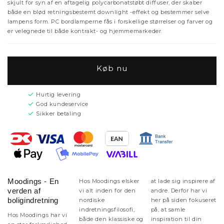
skjult for syn af en aftagelig polycarbonatstøbt diffuser, der skaber
både en blød retningsbestemt downlight -effekt og bestemmer selve
lampens form. PC bordlamperne fås i forskellige størrelser og farver og
er velegnede til både kontrakt- og hjemmemarkeder.
Køb nu
Hurtig levering
God kundeservice
Sikker betaling
Moodings - En
Hos Moodings elsker
at lade sig inspirere af
verden af
vi alt inden for den
andre. Derfor har vi
boligindretning
nordiske
her på siden fokuseret
indretningsfilosofi,
på, at samle
Hos Moodings har vi
både den klassiske og
inspiration til din