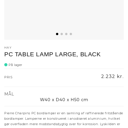
HAY
PC TABLE LAMP LARGE, BLACK
På lager
Normalpri
2.232 kr.
PRIS
MÅL
W40 x D40 x H50 cm
Pierre Charpins PC bordlamper er en samling af raffinerede fritstående
bordlamper. Lamperne er konstrueret i anodiseret aluminium, hvilket
gør overfladen mere modstandsdygtig over for korrosion. Lyskilden er