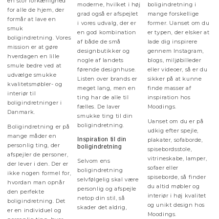
en stor forkærlighed
moderne, hvilket i høj
boligindretning i
for alle de hjem, der
grad også er afspejlet
mange forskellige
formår at lave en
i vores udvalg, der er
former. Uanset om du
smuk
en god kombination
er typen, der elsker at
boligindretning. Vores
af både de små
lade dig inspirere
mission er at gøre
designbutikker og
gennem Instagram,
hverdagen en lille
nogle af landets
blogs, miljøbilleder
smule bedre ved at
førende designhuse.
eller videoer, så er du
udvælge smukke
Listen over brands er
sikker på at kunne
kvalitetsmøbler- og
meget lang, men en
finde masser af
interiør til
ting har de alle til
inspiration hos
boligindretninger i
fælles. De laver
Moodings.
Danmark.
smukke ting til din
Uanset om du er på
boligindretning.
Boligindretning er på
udkig efter spejle,
mange måder en
Inspiration til din
plakater, sofaborde,
personlig ting, der
boligindretning
spisebordsstole,
afspejler de personer,
vitrineskabe, lamper,
Selvom ens
der lever i den. Der er
sofaer eller
boligindretning
ikke nogen formel for,
spiseborde, så finder
selvfølgelig skal være
hvordan man opnår
du altid møbler og
personlig og afspejle
den perfekte
interiør i høj kvalitet
netop din stil, så
boligindretning. Det
og unikt design hos
skader det aldrig,
er en individuel og
Moodings.