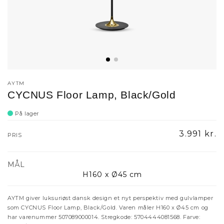
AYTM
CYCNUS Floor Lamp, Black/Gold
På lager
Normalpr
3.991 kr.
PRIS
MÅL
H160 x Ø45 cm
AYTM giver luksuriøst dansk design et nyt perspektiv med gulvlamper
som CYCNUS Floor Lamp, Black/Gold. Varen måler H160 x Ø45 cm og
har varenummer 507089000014. Stregkode: 5704444081568. Farve: