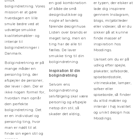
smuk
en god kombination
er typen, der elsker at
boligindretning. Vores
af både de små
lade dig inspirere
mission er at gøre
designbutikker og
gennem Instagram,
hverdagen en lille
nogle af landets
blogs, miljøbilleder
smule bedre ved at
førende designhuse.
eller videoer, så er du
udvælge smukke
Listen over brands er
sikker på at kunne
kvalitetsmøbler- og
meget lang, men en
finde masser af
interiør til
ting har de alle til
inspiration hos
boligindretninger i
fælles. De laver
Moodings.
Danmark.
smukke ting til din
Uanset om du er på
boligindretning.
Boligindretning er på
udkig efter spejle,
mange måder en
Inspiration til din
plakater, sofaborde,
personlig ting, der
boligindretning
spisebordsstole,
afspejler de personer,
vitrineskabe, lamper,
Selvom ens
der lever i den. Der er
sofaer eller
boligindretning
ikke nogen formel for,
spiseborde, så finder
selvfølgelig skal være
hvordan man opnår
du altid møbler og
personlig og afspejle
den perfekte
interiør i høj kvalitet
netop din stil, så
boligindretning. Det
og unikt design hos
skader det aldrig,
er en individuel og
Moodings.
personlig ting, hvor
man er nødt til at
finde sin egen stil og