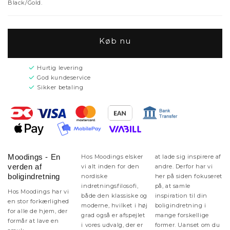
Black/Gold.
Køb nu
Hurtig levering
God kundeservice
Sikker betaling
Moodings - En
Hos Moodings elsker
at lade sig inspirere af
verden af
vi alt inden for den
andre. Derfor har vi
boligindretning
nordiske
her på siden fokuseret
indretningsfilosofi,
på, at samle
Hos Moodings har vi
både den klassiske og
inspiration til din
en stor forkærlighed
moderne, hvilket i høj
boligindretning i
for alle de hjem, der
grad også er afspejlet
mange forskellige
formår at lave en
i vores udvalg, der er
former. Uanset om du