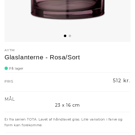
AYTM
Glaslanterne - Rosa/Sort
På lager
Udsalgs
512 kr.
PRIS
MÅL
23 x 16 cm
Er fra serien TOTA. Lavet af håndlavet glas. Lille variation i farve og
form kan forekomme.