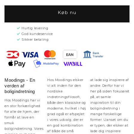
Køb nu
Hurtig levering
God kundeservice
Sikker betaling
Moodings - En
Hos Moodings elsker
at lade sig inspirere af
verden af
vi alt inden for den
andre. Derfor har vi
boligindretning
nordiske
her på siden fokuseret
indretningsfilosofi,
på, at samle
Hos Moodings har vi
både den klassiske og
inspiration til din
en stor forkærlighed
moderne, hvilket i høj
boligindretning i
for alle de hjem, der
grad også er afspejlet
mange forskellige
formår at lave en
i vores udvalg, der er
former. Uanset om du
smuk
en god kombination
er typen, der elsker at
boligindretning. Vores
af både de små
lade dig inspirere