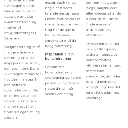
mission er at gøre
designbutikker og
gennem Instagram,
hverdagen en lille
nogle af landets
blogs, miljøbilleder
smule bedre ved at
førende designhuse.
eller videoer, så er du
udvælge smukke
Listen over brands er
sikker på at kunne
kvalitetsmøbler- og
meget lang, men en
finde masser af
interiør til
ting har de alle til
inspiration hos
boligindretninger i
fælles. De laver
Moodings.
Danmark.
smukke ting til din
Uanset om du er på
boligindretning.
Boligindretning er på
udkig efter spejle,
mange måder en
Inspiration til din
plakater, sofaborde,
personlig ting, der
boligindretning
spisebordsstole,
afspejler de personer,
vitrineskabe, lamper,
Selvom ens
der lever i den. Der er
sofaer eller
boligindretning
ikke nogen formel for,
spiseborde, så finder
selvfølgelig skal være
hvordan man opnår
du altid møbler og
personlig og afspejle
den perfekte
interiør i høj kvalitet
netop din stil, så
boligindretning. Det
og unikt design hos
skader det aldrig,
er en individuel og
Moodings.
personlig ting, hvor
man er nødt til at
finde sin egen stil og
passion.