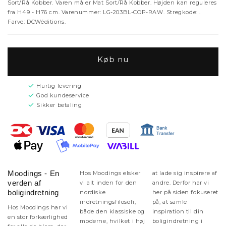
Sort/Rå Kobber. Varen måler Mat Sort/Rå Kobber. Højden kan reguleres
fra H49 - H76 cm. Varenummer: LG-203BL-COP-RAW. Stregkode: .
Farve: DCWéditions.
Køb nu
Hurtig levering
God kundeservice
Sikker betaling
Moodings - En
Hos Moodings elsker
at lade sig inspirere af
verden af
vi alt inden for den
andre. Derfor har vi
boligindretning
nordiske
her på siden fokuseret
indretningsfilosofi,
på, at samle
Hos Moodings har vi
både den klassiske og
inspiration til din
en stor forkærlighed
moderne, hvilket i høj
boligindretning i