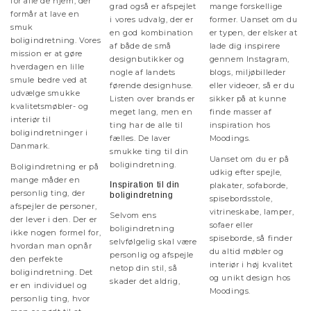
for alle de hjem, der
grad også er afspejlet
mange forskellige
formår at lave en
i vores udvalg, der er
former. Uanset om du
smuk
en god kombination
er typen, der elsker at
boligindretning. Vores
af både de små
lade dig inspirere
mission er at gøre
designbutikker og
gennem Instagram,
hverdagen en lille
nogle af landets
blogs, miljøbilleder
smule bedre ved at
førende designhuse.
eller videoer, så er du
udvælge smukke
Listen over brands er
sikker på at kunne
kvalitetsmøbler- og
meget lang, men en
finde masser af
interiør til
ting har de alle til
inspiration hos
boligindretninger i
fælles. De laver
Moodings.
Danmark.
smukke ting til din
Uanset om du er på
boligindretning.
Boligindretning er på
udkig efter spejle,
mange måder en
Inspiration til din
plakater, sofaborde,
personlig ting, der
boligindretning
spisebordsstole,
afspejler de personer,
vitrineskabe, lamper,
Selvom ens
der lever i den. Der er
sofaer eller
boligindretning
ikke nogen formel for,
spiseborde, så finder
selvfølgelig skal være
hvordan man opnår
du altid møbler og
personlig og afspejle
den perfekte
interiør i høj kvalitet
netop din stil, så
boligindretning. Det
og unikt design hos
skader det aldrig,
er en individuel og
Moodings.
personlig ting, hvor