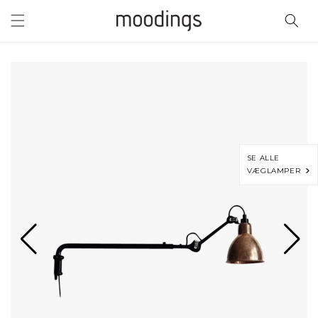
Gå til
indhold
SE ALLE
VÆGLAMPER