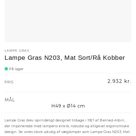
LAMPE GRAS
Lampe Gras N203, Mat Sort/Rå Kobber
På lager
Normalpri
2.932 kr.
PRIS
MÅL
H49 x Ø14 cm
Lampe Gras blev oprindeligt designet tilbage i 1921 af Bernad-Albin,
der imponerede med lampens enkle, robuste og alligevel ergonomiske
design. Se vores store udvalg af væglamper som Lampe Gras N203, Mat