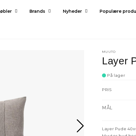
øbler
Brands
Nyheder
Populære produ
MUUTO
Layer 
På lager
PRIS
MÅL
Layer Pude 40x6
Muutos bud bes