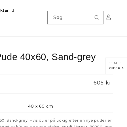
kter
Log
Søg
ind
Pude 40x60, Sand-grey
SE ALLE
PUDER
Normalpris
605 kr.
40 x 60 cm
0, Sand-grey. Hvis du er på udkig efter en nye puder er
temt et kig og en overvejelse værd!. Varenr. 80200_mto