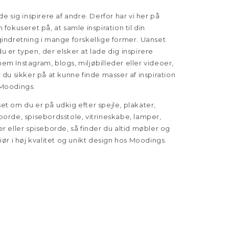
ade sig inspirere af andre. Derfor har vi her på
n fokuseret på, at samle inspiration til din
gindretning i mange forskellige former. Uanset
u er typen, der elsker at lade dig inspirere
em Instagram, blogs, miljøbilleder eller videoer,
r du sikker på at kunne finde masser af inspiration
Moodings.
et om du er på udkig efter spejle, plakater,
borde, spisebordsstole, vitrineskabe, lamper,
er eller spiseborde, så finder du altid møbler og
riør i høj kvalitet og unikt design hos Moodings.