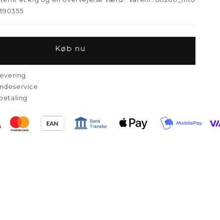
390355
Køb nu
levering
ndeservice
betaling