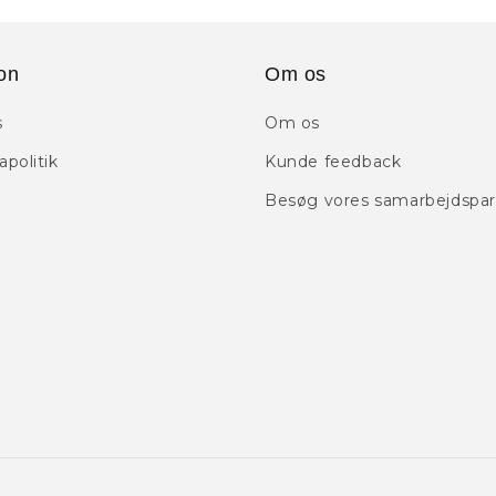
on
Om os
s
Om os
politik
Kunde feedback
Besøg vores samarbejdspar