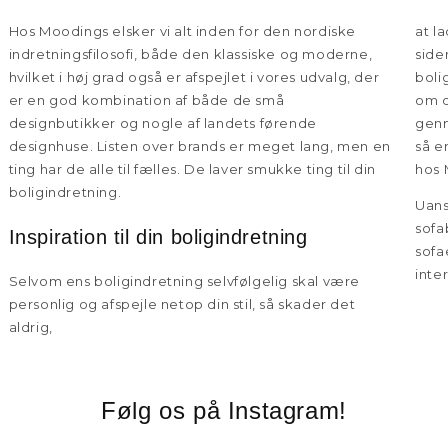
Hos Moodings elsker vi alt inden for den nordiske
at l
indretningsfilosofi, både den klassiske og moderne,
side
hvilket i høj grad også er afspejlet i vores udvalg, der
boli
er en god kombination af både de små
om d
designbutikker og nogle af landets førende
genn
designhuse. Listen over brands er meget lang, men en
så e
ting har de alle til fælles. De laver smukke ting til din
hos 
boligindretning.
Uans
sofa
Inspiration til din boligindretning
sofa
inte
Selvom ens boligindretning selvfølgelig skal være
personlig og afspejle netop din stil, så skader det
aldrig,
Følg os på Instagram!