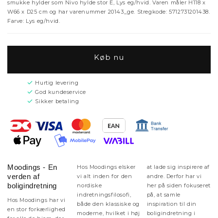
smukke hylder som Nivo hylde stor E, Lys eg/hvid. Varen måler H118 x
W66 x D25 cm og har varenummer 20143_ge. Stregkode: 5712731201438.
Farve: Lys eg/hvid.
Køb nu
Hurtig levering
God kundeservice
Sikker betaling
Moodings - En
Hos Moodings elsker
at lade sig inspirere af
verden af
vi alt inden for den
andre. Derfor har vi
boligindretning
nordiske
her på siden fokuseret
indretningsfilosofi,
på, at samle
Hos Moodings har vi
både den klassiske og
inspiration til din
en stor forkærlighed
moderne, hvilket i høj
boligindretning i