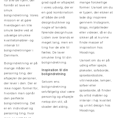
for alle de hjem, der
grad også er afspejlet
mange forskellige
formår at lave en
i vores udvalg, der er
former. Uanset om du
smuk
en god kombination
er typen, der elsker at
boligindretning. Vores
af både de små
lade dig inspirere
mission er at gøre
designbutikker og
gennem Instagram,
hverdagen en lille
nogle af landets
blogs, miljøbilleder
smule bedre ved at
førende designhuse.
eller videoer, så er du
udvælge smukke
Listen over brands er
sikker på at kunne
kvalitetsmøbler- og
meget lang, men en
finde masser af
interiør til
ting har de alle til
inspiration hos
boligindretninger i
fælles. De laver
Moodings.
Danmark.
smukke ting til din
Uanset om du er på
boligindretning.
Boligindretning er på
udkig efter spejle,
mange måder en
Inspiration til din
plakater, sofaborde,
personlig ting, der
boligindretning
spisebordsstole,
afspejler de personer,
vitrineskabe, lamper,
Selvom ens
der lever i den. Der er
sofaer eller
boligindretning
ikke nogen formel for,
spiseborde, så finder
selvfølgelig skal være
hvordan man opnår
du altid møbler og
personlig og afspejle
den perfekte
interiør i høj kvalitet
netop din stil, så
boligindretning. Det
og unikt design hos
skader det aldrig,
er en individuel og
Moodings.
personlig ting, hvor