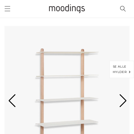
Gå til
indhold
SE ALLE
HYLDER