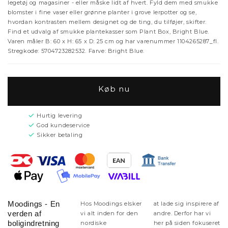
legetøj og magasiner - eller måske lidt af hvert. Fyld dem med smukke
blomster i fine vaser eller grønne planter i grove lerpotter og se,
hvordan kontrasten mellem designet og de ting, du tilføjer, skifter.
Find et udvalg af smukke plantekasser som Plant Box, Bright Blue.
Varen måler B: 60 x H: 65 x D: 25 cm og har varenummer 1104265287_fl.
Stregkode: 5704723282532. Farve: Bright Blue.
Køb nu
Hurtig levering
God kundeservice
Sikker betaling
Moodings - En
Hos Moodings elsker
at lade sig inspirere af
verden af
vi alt inden for den
andre. Derfor har vi
boligindretning
nordiske
her på siden fokuseret