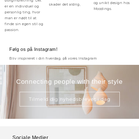
boligindretning. Det
og unikt design hos
skader det aldrig,
er en individuel og
Moodings.
personlig ting, hvor
man er nødt til at
finde sin egen stil og
passion.
Følg os på Instagram!
Bliv inspireret i din hverdag, på vores Instagram
Connecting people with their style
Tilmeld dig nyhedsbrevet i dag
Sociale Medier