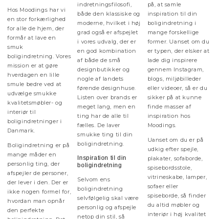
indretningsfilosofi,
på, at samle
Hos Moodings har vi
både den klassiske og
inspiration til din
en stor forkærlighed
moderne, hvilket i høj
boligindretning i
for alle de hjem, der
grad også er afspejlet
mange forskellige
formår at lave en
i vores udvalg, der er
former. Uanset om du
smuk
en god kombination
er typen, der elsker at
boligindretning. Vores
af både de små
lade dig inspirere
mission er at gøre
designbutikker og
gennem Instagram,
hverdagen en lille
nogle af landets
blogs, miljøbilleder
smule bedre ved at
førende designhuse.
eller videoer, så er du
udvælge smukke
Listen over brands er
sikker på at kunne
kvalitetsmøbler- og
meget lang, men en
finde masser af
interiør til
ting har de alle til
inspiration hos
boligindretninger i
fælles. De laver
Moodings.
Danmark.
smukke ting til din
Uanset om du er på
boligindretning.
Boligindretning er på
udkig efter spejle,
mange måder en
Inspiration til din
plakater, sofaborde,
personlig ting, der
boligindretning
spisebordsstole,
afspejler de personer,
vitrineskabe, lamper,
Selvom ens
der lever i den. Der er
sofaer eller
boligindretning
ikke nogen formel for,
spiseborde, så finder
selvfølgelig skal være
hvordan man opnår
du altid møbler og
personlig og afspejle
den perfekte
interiør i høj kvalitet
netop din stil, så