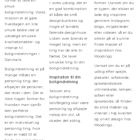
formår at lave en
i vores udvalg, der er
former. Uanset om du
smuk
en god kombination
er typen, der elsker at
boligindretning. Vores
af både de små
lade dig inspirere
mission er at gøre
designbutikker og
gennem Instagram,
hverdagen en lille
nogle af landets
blogs, miljøbilleder
smule bedre ved at
førende designhuse.
eller videoer, så er du
udvælge smukke
Listen over brands er
sikker på at kunne
kvalitetsmøbler- og
meget lang, men en
finde masser af
interiør til
ting har de alle til
inspiration hos
boligindretninger i
fælles. De laver
Moodings.
Danmark.
smukke ting til din
Uanset om du er på
boligindretning.
Boligindretning er på
udkig efter spejle,
mange måder en
Inspiration til din
plakater, sofaborde,
personlig ting, der
boligindretning
spisebordsstole,
afspejler de personer,
vitrineskabe, lamper,
Selvom ens
der lever i den. Der er
sofaer eller
boligindretning
ikke nogen formel for,
spiseborde, så finder
selvfølgelig skal være
hvordan man opnår
du altid møbler og
personlig og afspejle
den perfekte
interiør i høj kvalitet
netop din stil, så
boligindretning. Det
og unikt design hos
skader det aldrig,
er en individuel og
Moodings.
personlig ting, hvor
man er nødt til at