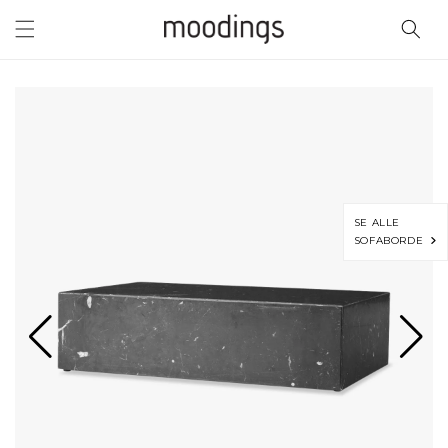
Gå til
indhold
SE ALLE
SOFABORDE