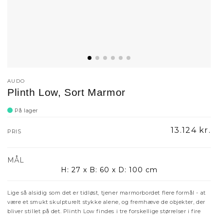
AUDO
Plinth Low, Sort Marmor
På lager
Udsalgspri
13.124 kr.
PRIS
MÅL
H: 27 x B: 60 x D: 100 cm
Lige så alsidig so
m det er tidløst, tjener
mar
morbordet flere for
mål - at
være et s
mukt skulpturelt stykke alene, og fre
mhæve de objekter, der
bliver stillet på det. Plinth Low findes i tre forskellige størrelser i fire