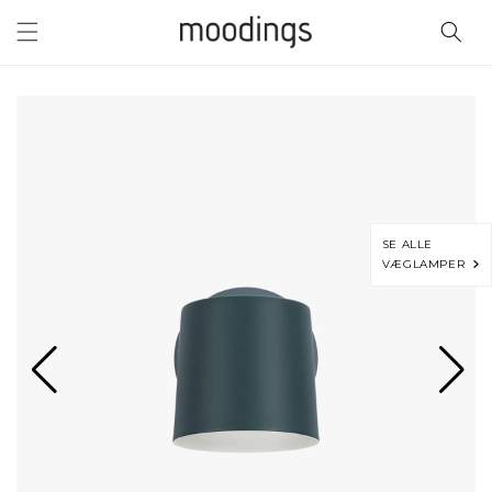
Gå til
indhold
SE ALLE
VÆGLAMPER