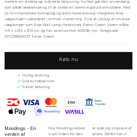
mellem en direkte og indirekte belysning, hvilket gør den anvendelig
som både læselampe og til at skabe en stemningsfuld atmosfære. Med
sit minimalistiske formsprog og ditto materialevalg integreres Rise
væglampen ubesværet i enhver indretning. Find et udvalg af smukke
væglamper som Rise Wall Lamp Hardwired, Petrol Green. Varen måler
H11 x L19,5 x Ø10 cm og har varenummer 502038_nm. Stregkode:
5712396063037. Farve: Green.
Køb nu
Hurtig levering
God kundeservice
Sikker betaling
Moodings - En
Hos Moodings elsker
at lade sig inspirere af
verden af
vi alt inden for den
andre. Derfor har vi