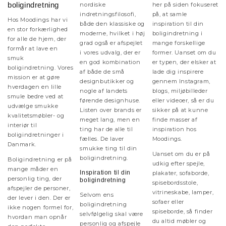
boligindretning
nordiske
her på siden fokuseret
indretningsfilosofi,
på, at samle
Hos Moodings har vi
både den klassiske og
inspiration til din
en stor forkærlighed
moderne, hvilket i høj
boligindretning i
for alle de hjem, der
grad også er afspejlet
mange forskellige
formår at lave en
i vores udvalg, der er
former. Uanset om du
smuk
en god kombination
er typen, der elsker at
boligindretning. Vores
af både de små
lade dig inspirere
mission er at gøre
designbutikker og
gennem Instagram,
hverdagen en lille
nogle af landets
blogs, miljøbilleder
smule bedre ved at
førende designhuse.
eller videoer, så er du
udvælge smukke
Listen over brands er
sikker på at kunne
kvalitetsmøbler- og
meget lang, men en
finde masser af
interiør til
ting har de alle til
inspiration hos
boligindretninger i
fælles. De laver
Moodings.
Danmark.
smukke ting til din
Uanset om du er på
boligindretning.
Boligindretning er på
udkig efter spejle,
mange måder en
Inspiration til din
plakater, sofaborde,
personlig ting, der
boligindretning
spisebordsstole,
afspejler de personer,
vitrineskabe, lamper,
Selvom ens
der lever i den. Der er
sofaer eller
boligindretning
ikke nogen formel for,
spiseborde, så finder
selvfølgelig skal være
hvordan man opnår
du altid møbler og
personlig og afspejle