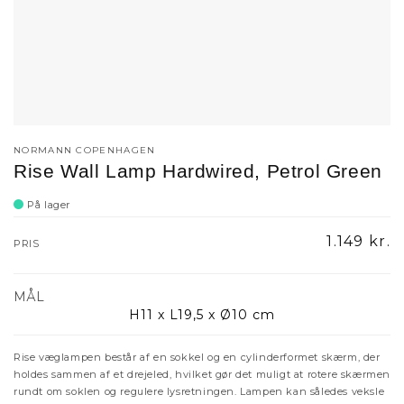
NORMANN COPENHAGEN
Rise Wall Lamp Hardwired, Petrol Green
På lager
Normalpr
1.149 kr.
PRIS
MÅL
H11 x L19,5 x Ø10 cm
Rise væglampen består af en sokkel og en cylinderformet skærm, der
holdes sammen af et drejeled, hvilket gør det muligt at rotere skærmen
rundt om soklen og regulere lysretningen. Lampen kan således veksle