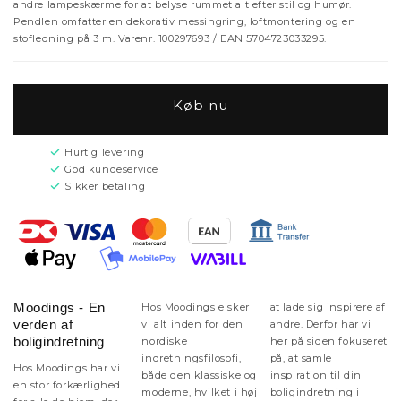
andre lampeskærme for at belyse rummet alt efter stil og humør.
Pendlen omfatter en dekorativ messingring, loftmontering og en
stofledning på 3 m. Varenr. 100297693 / EAN 5704723033295.
Køb nu
Hurtig levering
God kundeservice
Sikker betaling
Moodings - En
Hos Moodings elsker
at lade sig inspirere af
verden af
vi alt inden for den
andre. Derfor har vi
boligindretning
nordiske
her på siden fokuseret
indretningsfilosofi,
på, at samle
Hos Moodings har vi
både den klassiske og
inspiration til din
en stor forkærlighed
moderne, hvilket i høj
boligindretning i