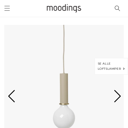
Gå til
indhold
SE ALLE
LOFTSLAMPER