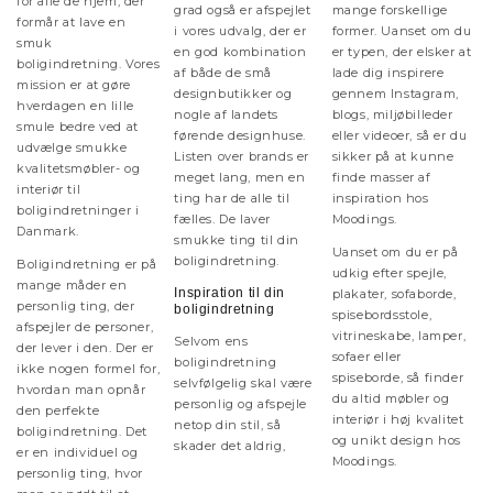
for alle de hjem, der
grad også er afspejlet
mange forskellige
formår at lave en
i vores udvalg, der er
former. Uanset om du
smuk
en god kombination
er typen, der elsker at
boligindretning. Vores
af både de små
lade dig inspirere
mission er at gøre
designbutikker og
gennem Instagram,
hverdagen en lille
nogle af landets
blogs, miljøbilleder
smule bedre ved at
førende designhuse.
eller videoer, så er du
udvælge smukke
Listen over brands er
sikker på at kunne
kvalitetsmøbler- og
meget lang, men en
finde masser af
interiør til
ting har de alle til
inspiration hos
boligindretninger i
fælles. De laver
Moodings.
Danmark.
smukke ting til din
Uanset om du er på
boligindretning.
Boligindretning er på
udkig efter spejle,
mange måder en
Inspiration til din
plakater, sofaborde,
personlig ting, der
boligindretning
spisebordsstole,
afspejler de personer,
vitrineskabe, lamper,
Selvom ens
der lever i den. Der er
sofaer eller
boligindretning
ikke nogen formel for,
spiseborde, så finder
selvfølgelig skal være
hvordan man opnår
du altid møbler og
personlig og afspejle
den perfekte
interiør i høj kvalitet
netop din stil, så
boligindretning. Det
og unikt design hos
skader det aldrig,
er en individuel og
Moodings.
personlig ting, hvor