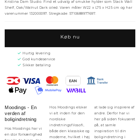
Kristina Dam Studio. Find et udvalg af smukke hylder som Stack Wall
Shelf, Oak/Walnut Dark oiled. Varen måler W22 x L75 x H25 cm og har
varenummer 132000097. Stregkode: 5710688977697.
Køb nu
Hurtig levering
God kundeservice
Sikker betaling
Moodings - En
Hos Moodings elsker
at lade sig inspirere af
verden af
vi alt inden for den
andre. Derfor har vi
boligindretning
nordiske
her på siden fokuseret
indretningsfilosofi,
på, at samle
Hos Moodings har vi
både den klassiske og
inspiration til din
en stor forkærlighed
moderne, hvilket i høj
boligindretning i