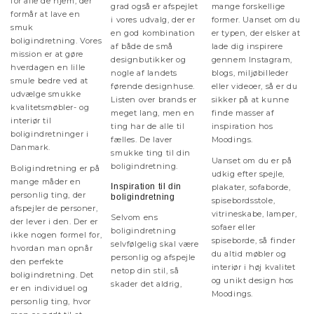
for alle de hjem, der
grad også er afspejlet
mange forskellige
formår at lave en
i vores udvalg, der er
former. Uanset om du
smuk
en god kombination
er typen, der elsker at
boligindretning. Vores
af både de små
lade dig inspirere
mission er at gøre
designbutikker og
gennem Instagram,
hverdagen en lille
nogle af landets
blogs, miljøbilleder
smule bedre ved at
førende designhuse.
eller videoer, så er du
udvælge smukke
Listen over brands er
sikker på at kunne
kvalitetsmøbler- og
meget lang, men en
finde masser af
interiør til
ting har de alle til
inspiration hos
boligindretninger i
fælles. De laver
Moodings.
Danmark.
smukke ting til din
Uanset om du er på
boligindretning.
Boligindretning er på
udkig efter spejle,
mange måder en
Inspiration til din
plakater, sofaborde,
personlig ting, der
boligindretning
spisebordsstole,
afspejler de personer,
vitrineskabe, lamper,
Selvom ens
der lever i den. Der er
sofaer eller
boligindretning
ikke nogen formel for,
spiseborde, så finder
selvfølgelig skal være
hvordan man opnår
du altid møbler og
personlig og afspejle
den perfekte
interiør i høj kvalitet
netop din stil, så
boligindretning. Det
og unikt design hos
skader det aldrig,
er en individuel og
Moodings.
personlig ting, hvor