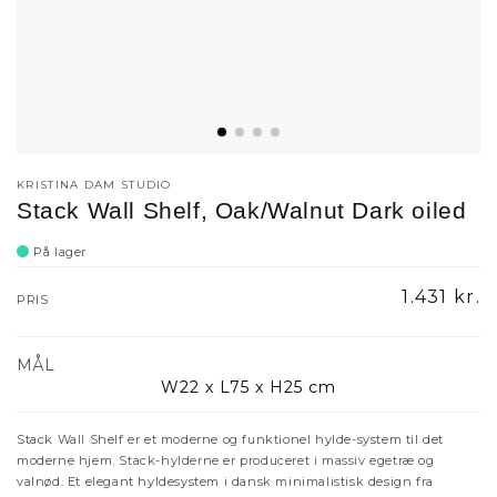
KRISTINA DAM STUDIO
Stack Wall Shelf, Oak/Walnut Dark oiled
På lager
Normalpr
1.431 kr.
PRIS
MÅL
W22 x L75 x H25 cm
Stack Wall Shelf er et moderne og funktionel hylde-system til det
moderne hjem. Stack-hylderne er produceret i massiv egetræ og
valnød. Et elegant hyldesystem i dansk minimalistisk design fra