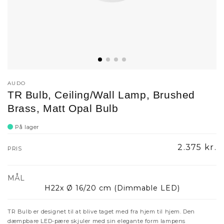
AUDO
TR Bulb, Ceiling/Wall Lamp, Brushed
Brass, Matt Opal Bulb
På lager
Normalpri
2.375 kr.
PRIS
MÅL
H22x Ø 16/20 cm (Dimmable LED)
TR Bulb er designet til at blive taget med fra hjem til hjem. Den
dæmpbare LED-pære skjuler med
sin elegante form lampens