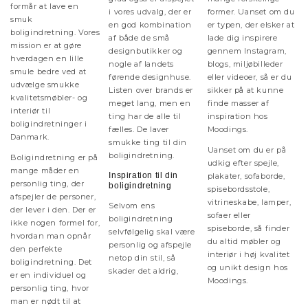
formår at lave en
i vores udvalg, der er
former. Uanset om du
smuk
en god kombination
er typen, der elsker at
boligindretning. Vores
af både de små
lade dig inspirere
mission er at gøre
designbutikker og
gennem Instagram,
hverdagen en lille
nogle af landets
blogs, miljøbilleder
smule bedre ved at
førende designhuse.
eller videoer, så er du
udvælge smukke
Listen over brands er
sikker på at kunne
kvalitetsmøbler- og
meget lang, men en
finde masser af
interiør til
ting har de alle til
inspiration hos
boligindretninger i
fælles. De laver
Moodings.
Danmark.
smukke ting til din
Uanset om du er på
boligindretning.
Boligindretning er på
udkig efter spejle,
mange måder en
Inspiration til din
plakater, sofaborde,
personlig ting, der
boligindretning
spisebordsstole,
afspejler de personer,
vitrineskabe, lamper,
Selvom ens
der lever i den. Der er
sofaer eller
boligindretning
ikke nogen formel for,
spiseborde, så finder
selvfølgelig skal være
hvordan man opnår
du altid møbler og
personlig og afspejle
den perfekte
interiør i høj kvalitet
netop din stil, så
boligindretning. Det
og unikt design hos
skader det aldrig,
er en individuel og
Moodings.
personlig ting, hvor
man er nødt til at