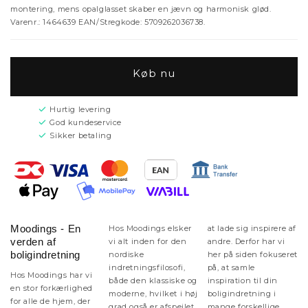
montering, mens opalglasset skaber en jævn og harmonisk glød.
Varenr.: 1464639 EAN/Stregkode: 5709262036738.
Køb nu
Hurtig levering
God kundeservice
Sikker betaling
Moodings - En
Hos Moodings elsker
at lade sig inspirere af
verden af
vi alt inden for den
andre. Derfor har vi
boligindretning
nordiske
her på siden fokuseret
indretningsfilosofi,
på, at samle
Hos Moodings har vi
både den klassiske og
inspiration til din
en stor forkærlighed
moderne, hvilket i høj
boligindretning i
for alle de hjem, der
grad også er afspejlet
mange forskellige