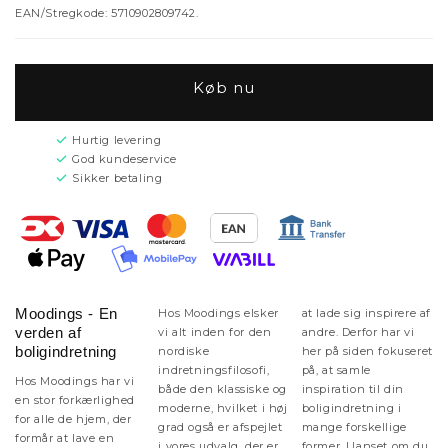
EAN/Stregkode: 5710902809742.
Køb nu
Hurtig levering
God kundeservice
Sikker betaling
Moodings - En
Hos Moodings elsker
at lade sig inspirere af
verden af
vi alt inden for den
andre. Derfor har vi
boligindretning
nordiske
her på siden fokuseret
indretningsfilosofi,
på, at samle
Hos Moodings har vi
både den klassiske og
inspiration til din
en stor forkærlighed
moderne, hvilket i høj
boligindretning i
for alle de hjem, der
grad også er afspejlet
mange forskellige
formår at lave en
i vores udvalg, der er
former. Uanset om du