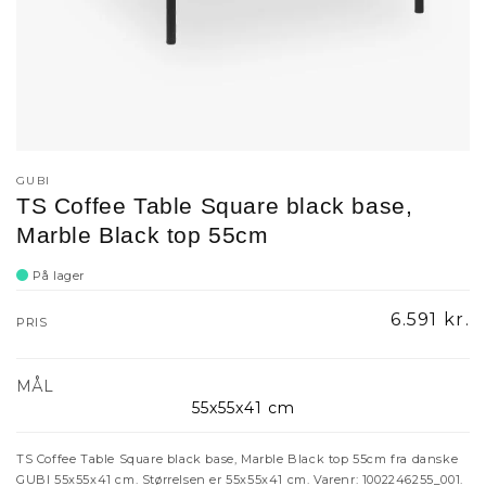
GUBI
TS Coffee Table Square black base,
Marble Black top 55cm
På lager
Normalpr
6.591 kr.
PRIS
MÅL
55x55x41 cm
TS Coffee Table Square black base, Marble Black top 55cm fra danske
GUBI 55x55x41 cm. Størrelsen er 55x55x41 cm. Varenr: 1002246255_001.