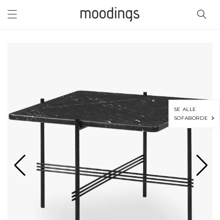
Gå til
indhold
SE ALLE
SOFABORDE