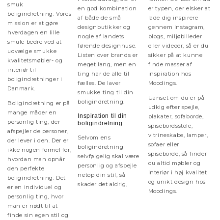
smuk
en god kombination
er typen, der elsker at
boligindretning. Vores
af både de små
lade dig inspirere
mission er at gøre
designbutikker og
gennem Instagram,
hverdagen en lille
nogle af landets
blogs, miljøbilleder
smule bedre ved at
førende designhuse.
eller videoer, så er du
udvælge smukke
Listen over brands er
sikker på at kunne
kvalitetsmøbler- og
meget lang, men en
finde masser af
interiør til
ting har de alle til
inspiration hos
boligindretninger i
fælles. De laver
Moodings.
Danmark.
smukke ting til din
Uanset om du er på
boligindretning.
Boligindretning er på
udkig efter spejle,
mange måder en
Inspiration til din
plakater, sofaborde,
personlig ting, der
boligindretning
spisebordsstole,
afspejler de personer,
vitrineskabe, lamper,
Selvom ens
der lever i den. Der er
sofaer eller
boligindretning
ikke nogen formel for,
spiseborde, så finder
selvfølgelig skal være
hvordan man opnår
du altid møbler og
personlig og afspejle
den perfekte
interiør i høj kvalitet
netop din stil, så
boligindretning. Det
og unikt design hos
skader det aldrig,
er en individuel og
Moodings.
personlig ting, hvor
man er nødt til at
finde sin egen stil og