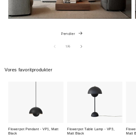
Pendler
af
1
/
6
Vores favoritprodukter
Flowerpot Pendant - VP1, Matt
Flowerpot Table Lamp - VP3,
Flowe
Black
Matt Black
Matt 