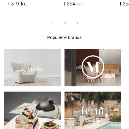
Normalpris
1.319 kr.
Normalpris
1.654 kr.
Nor
1.65
af
1
/
7
Populære brands