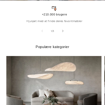
+210.000 brugere
Hjulpet med at finde deres favoritmøbler
af
1
/
3
Populære kategorier