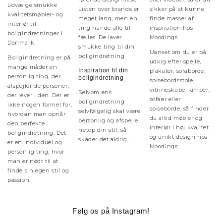
udvælge smukke
Listen over brands er
sikker på at kunne
kvalitetsmøbler- og
meget lang, men en
finde masser af
interiør til
ting har de alle til
inspiration hos
boligindretninger i
fælles. De laver
Moodings.
Danmark.
smukke ting til din
Uanset om du er på
boligindretning.
Boligindretning er på
udkig efter spejle,
mange måder en
Inspiration til din
plakater, sofaborde,
personlig ting, der
boligindretning
spisebordsstole,
afspejler de personer,
vitrineskabe, lamper,
Selvom ens
der lever i den. Der er
sofaer eller
boligindretning
ikke nogen formel for,
spiseborde, så finder
selvfølgelig skal være
hvordan man opnår
du altid møbler og
personlig og afspejle
den perfekte
interiør i høj kvalitet
netop din stil, så
boligindretning. Det
og unikt design hos
skader det aldrig,
er en individuel og
Moodings.
personlig ting, hvor
man er nødt til at
finde sin egen stil og
passion.
Følg os på Instagram!