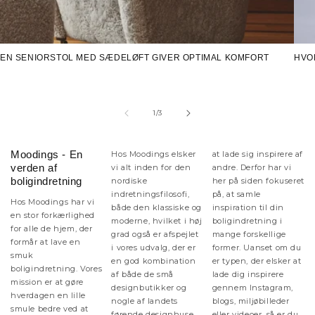
EN SENIORSTOL MED SÆDELØFT GIVER OPTIMAL KOMFORT
HVO
af
1
/
3
Moodings - En
Hos Moodings elsker
at lade sig inspirere af
verden af
vi alt inden for den
andre. Derfor har vi
boligindretning
nordiske
her på siden fokuseret
indretningsfilosofi,
på, at samle
Hos Moodings har vi
både den klassiske og
inspiration til din
en stor forkærlighed
moderne, hvilket i høj
boligindretning i
for alle de hjem, der
grad også er afspejlet
mange forskellige
formår at lave en
i vores udvalg, der er
former. Uanset om du
smuk
en god kombination
er typen, der elsker at
boligindretning. Vores
af både de små
lade dig inspirere
mission er at gøre
designbutikker og
gennem Instagram,
hverdagen en lille
nogle af landets
blogs, miljøbilleder
smule bedre ved at
førende designhuse.
eller videoer, så er du